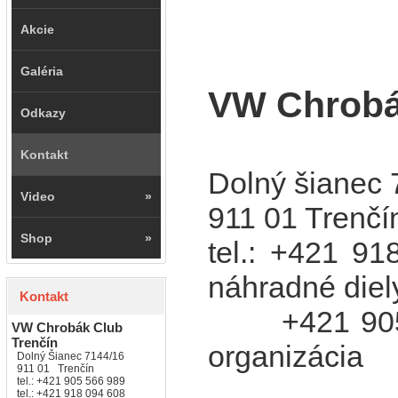
Akcie
Galéria
VW Chrobá
Odkazy
Kontakt
Dolný šianec 
Video
»
911 01 Trenčí
Shop
»
tel.: +421 91
náhradné diel
Kontakt
+421 905 
VW Chrobák Club
Trenčín
organizácia
Dolný Šianec 7144/16
911 01 Trenčín
tel.: +421 905 566 989
tel.: +421 918 094 608