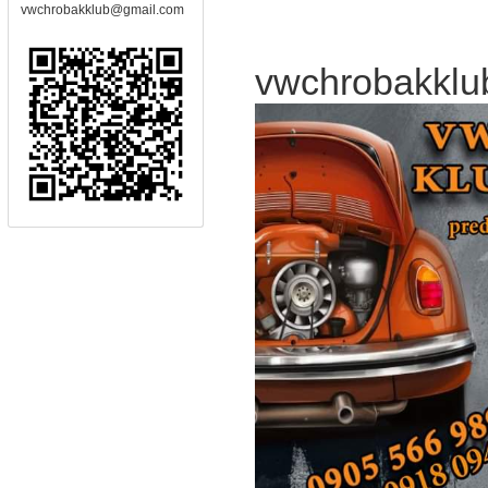
vwchrobakklub@gmail.com
vwchrobakkl